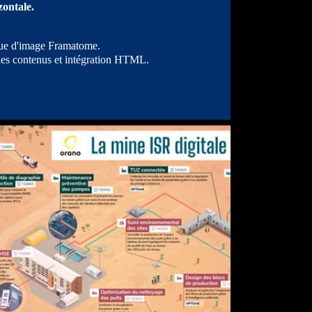
izontale.
que d'image Framatome.
des contenus et intégration HTML.