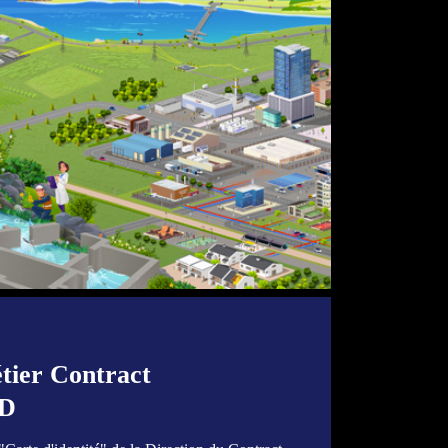
tier Contract
ID