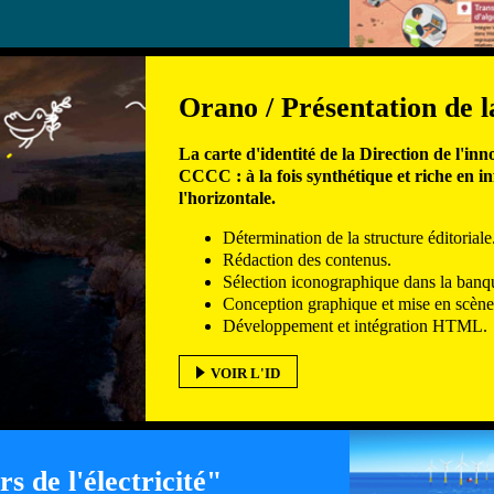
Orano / Présentation de l
La carte d'identité de la Direction de l'in
CCCC : à la fois synthétique et riche en i
l'horizontale.
Détermination de la structure éditoriale
Rédaction des contenus.
Sélection iconographique dans la banq
Conception graphique et mise en scène
Développement et intégration HTML.
VOIR L'ID
s de l'électricité"