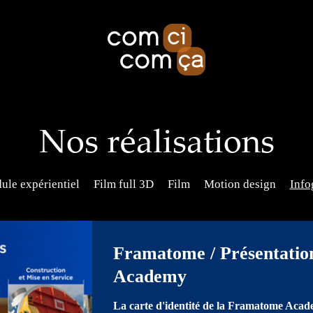
Nos réalisations
le expérientiel
Film full 3D
Film
Motion design
Info
Framatome / Présentatio
Academy
La carte d'identité de la Framatome Acad