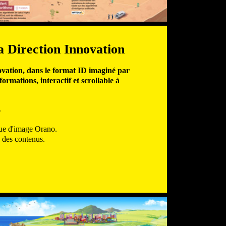
a Direction Innovation
novation, dans le format ID
imaginé par
nformations
, interactif et scrollable à
.
ue d'image Orano.
 des contenus.