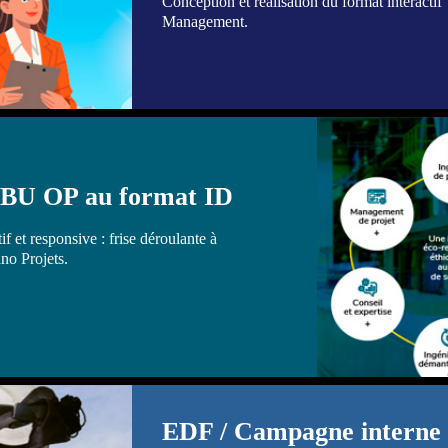
Conception et réalisation du format interactif
Management.
a BU OP au format ID
if et responsive : frise déroulante à
ano Projets.
EDF / Campagne interne s