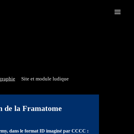
graphie
Site et module ludique
n de la Framatome
emy, dans le format ID
imaginé par CCCC :