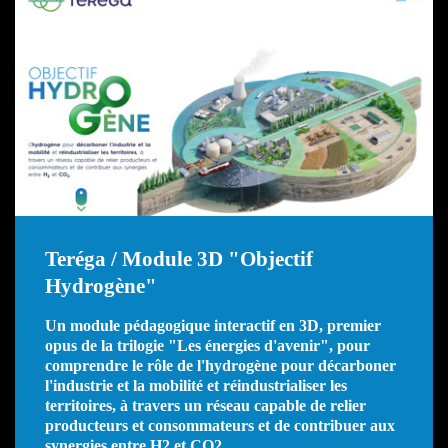
Teréga / Module 3D "Objectif
Hydrogène"
Un module pédagogique interactif en 3D, premier
opus de la trilogie "Les énergies d'avenir", pour
comprendre le rôle de l'hydrogène pour décarboner
l'industrie et la mobilité et réindustrialiser les
territoires, à travers un réseau capable de relier
producteurs et consommateurs et de contribuer aux
synergies entre H2 et CO2.