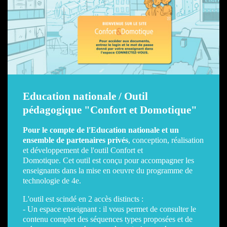
Education nationale / Outil
pédagogique "Confort et Domotique"
Pour le compte de l'Education nationale et un
ensemble de partenaires privés
, conception, réalisation
et développement de l'outil Confort et
Domotique. Cet outil est conçu pour accompagner les
enseignants dans la mise en oeuvre du programme de
technologie de 4e.
L'outil est scindé en 2 accès distincts :
- Un espace enseignant : il vous permet de consulter le
contenu complet des séquences types proposées et de