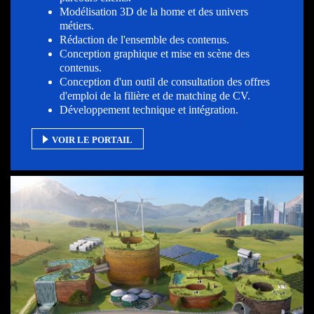
Modélisation 3D de la home et des univers
métiers.
Rédaction de l'ensemble des contenus.
Conception graphique et mise en scène des
contenus.
Conception d'un outil de consultation des offres
d'emploi de la filière et de matching de CV.
Développement technique et intégration.
VOIR LE PORTAIL