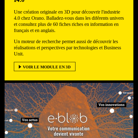
Une création originale en 3D pour découvrir l'industrie
4.0 chez Orano. Balladez-vous dans les diférents univers
et consultez plus de 60 fiches riches en information en
français et en anglais.
Un moteur de recherche permet aussi de découvrir les
réalisations et perspectives par technologies et Business
Unit.
VOIR LE MODULE EN 3D