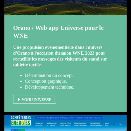
Orano / Web app Universe pour le
WNE
Une propulsion événementielle dans l'univers
d'Orano à l'occasion du salon WNE 2023 pour
recueillir les messages des visiteurs du stand sur
tablette tactile.
Détermination du concept.
Conception graphique.
Développement technique.
VOIR UNIVERSE