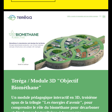
Teréga / Module 3D "Objectif
Biométhane"
Un module pédagogique interactif en 3D, troisième
opus de la trilogie "Les énergies d'avenir", pour
comprendre le rôle du biométhane pour décarboner