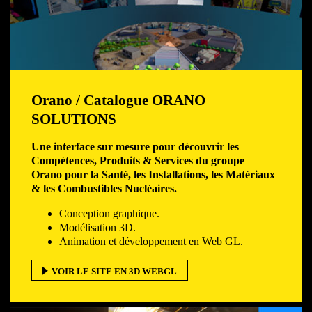
Orano / Catalogue ORANO
SOLUTIONS
Une interface sur mesure pour découvrir les
Compétences, Produits & Services du groupe
Orano pour la Santé, les Installations, les Matériaux
& les Combustibles Nucléaires.
Conception graphique.
Modélisation 3D.
Animation et développement en Web GL.
VOIR LE SITE EN 3D WEBGL