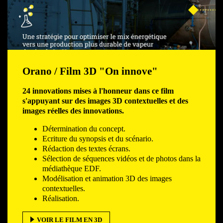
Orano / Film 3D "On innove"
24 innovations mises à l'honneur dans ce film
s'appuyant sur des images 3D contextuelles et des
images réelles des innovations.
Détermination du concept.
Ecriture du synopsis et du scénario.
Rédaction des textes écrans.
Sélection de séquences vidéos et de photos dans la
médiathèque EDF.
Modélisation et animation 3D des images
contextuelles.
Réalisation.
VOIR LE FILM EN 3D