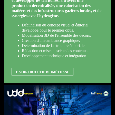
et développer les territoires, à travers une
production décentralisée, une valorisation des
matières et des infrastructures gazières locales, et de
synergies avec l'hydrogène.
Déclinaison du concept visuel et éditorial
développé pour le premier opus.
Modélisation 3D de l'ensemble des décors.
Création d'une ambiance graphique.
Détermination de la structure éditoriale.
Rédaction et mise en scène des contenus.
Développement technique et intégration.
VOIR OBJECTIF BIOMÉTHANE