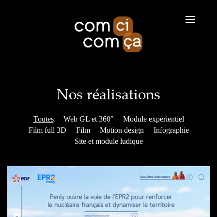
Aller au contenu principal
Nos réalisations
Toutes
Web GL et 360°
Module expérientiel
Film full 3D
Film
Motion design
Infographie
Site et module ludique