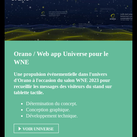
Orano / Web app Universe pour le
WNE
Une propulsion événementielle dans l'univers
d'Orano à l'occasion du salon WNE 2023 pour
recueillir les messages des visiteurs du stand sur
tablette tactile.
Détermination du concept.
Conception graphique.
Développement technique.
VOIR UNIVERSE