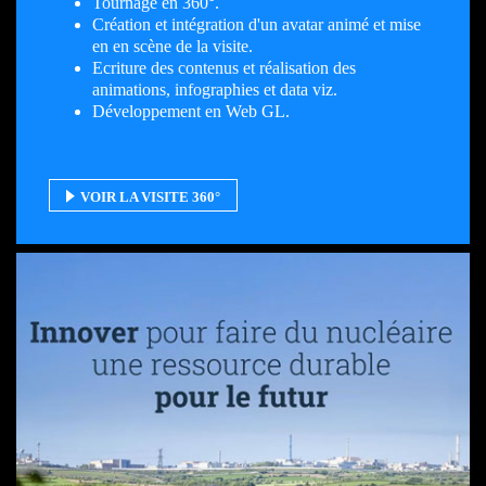
Tournage en 360°.
Création et intégration d'un avatar animé et mise
en en scène de la visite.
Ecriture des contenus et réalisation des
animations, infographies et data viz.
Développement en Web GL.
VOIR LA VISITE 360°