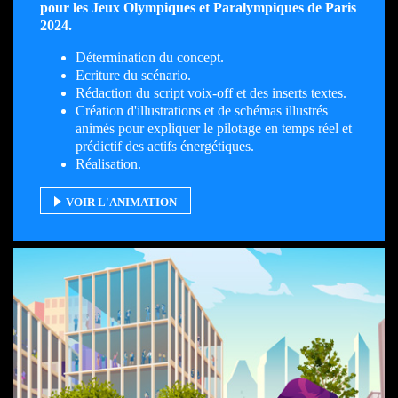
pour les Jeux Olympiques et Paralympiques de Paris
2024.
Détermination du concept.
Ecriture du scénario.
Rédaction du script voix-off et des inserts textes.
Création d'illustrations et de schémas illustrés
animés pour expliquer le pilotage en temps réel et
prédictif des actifs énergétiques.
Réalisation.
VOIR L'ANIMATION